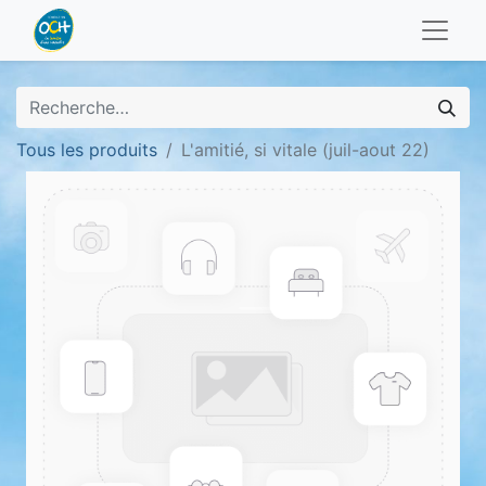
Tous les produits
L'amitié, si vitale (juil-aout 22)