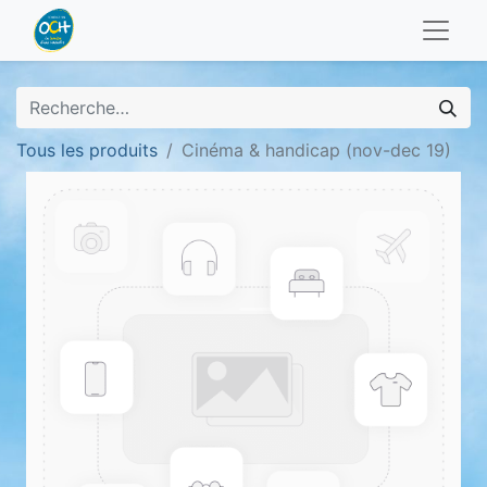
Tous les produits
Cinéma & handicap (nov-dec 19)