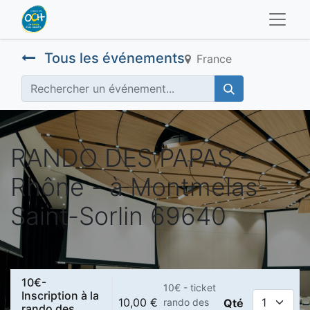
Tous les événements
France
RANDO DES PAPAS -
Rhône - à Montmelas-
Saint-Sorlin 69640
10€-
10€ - ticket
Inscription à la
10,00
€
rando des
Qté
rando des