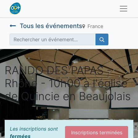
Tous les événements
France
RANDO DES PAPAS -
Rhône - 10h00 à l'église
de Quincie en Beaujolais
Les inscriptions sont
Inscriptions terminées
fermées