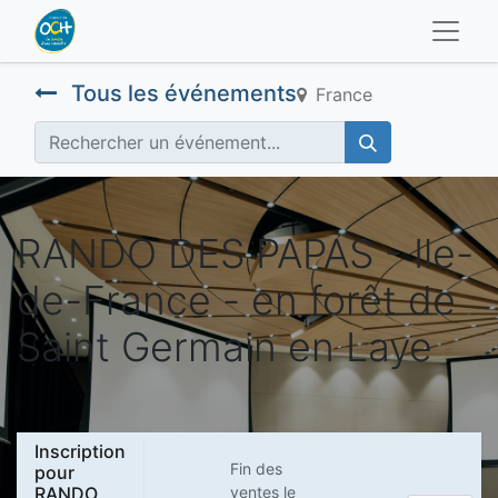
Tous les événements
France
RANDO DES PAPAS - Ile-
de-France - en forêt de
Saint Germain en Laye
Inscription
Fin des
pour
RANDO
ventes le