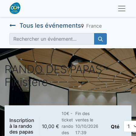
Tous les événements
France
RANDO DES PAPAS -
Finistère
10€ -
Fin des
Inscription
ticket
ventes le
à la rando
10,00
€
rando
10/10/2026
Qté
des papas
des
17:39