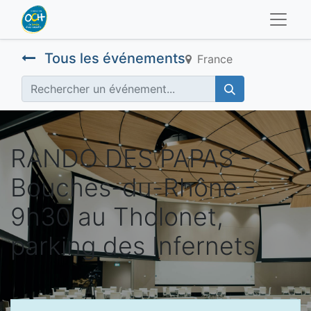
Tous les événements
France
RANDO DES PAPAS -
Bouches-du-Rhône -
9h30 au Tholonet,
parking des Infernets