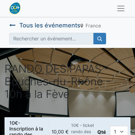
Tous les événements
France
RANDO DES PAPAS -
Bouches-du-Rhône -
10h à la Fève
10€-
10€ - ticket
Inscription à la
10,00
€
rando des
Qté
rando des